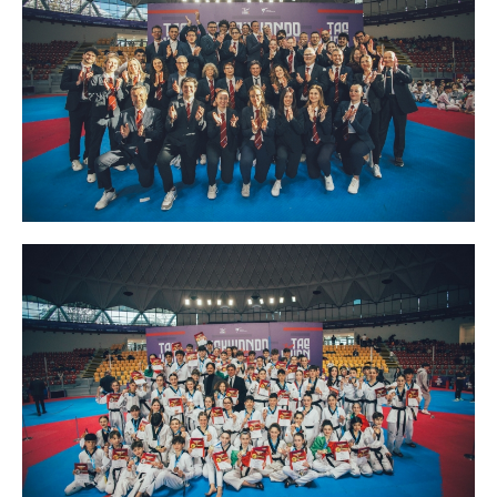
Cerca
Feed
Dove siamo
Federazione Trasparente
Fita HUB