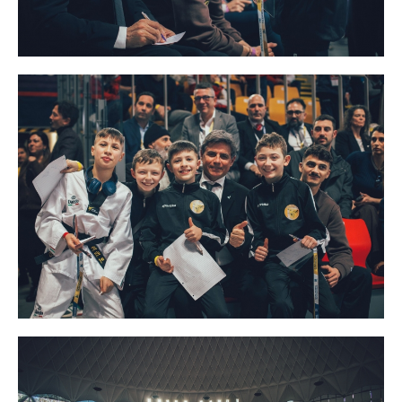
Tesseramento
Licenze WT
Formazione
Amministrazione
Salute
Rivista Olympic Dream
Links
Mappa del sito
Photogallery
Videogallery
Cookie policy