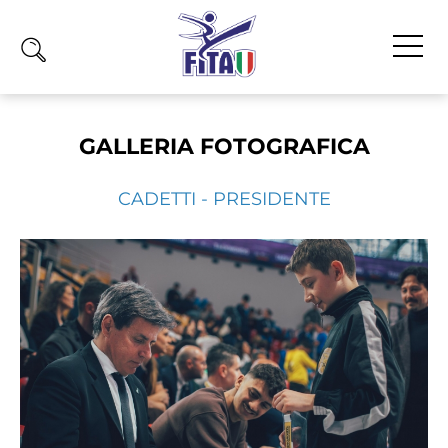
Home
GALLERIA FOTOGRAFICA
Fita
Calendario
CADETTI - PRESIDENTE
News
Olimpiadi
Atleti
Atleti Combattimento
Atleti Poomsae e Freestyle
Atleti Parataekwondo
Competizioni