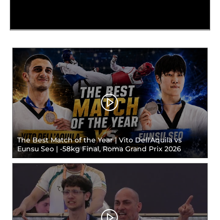
Tesseramento
Licenze WT
Formazione
Amministrazione
Salute
Rivista Olympic Dream
Links
The Best Match of the Year | Vito Dell'Aquila vs
Eunsu Seo | -58kg Final, Roma Grand Prix 2026
Mappa del sito
Photogallery
Videogallery
Cookie policy