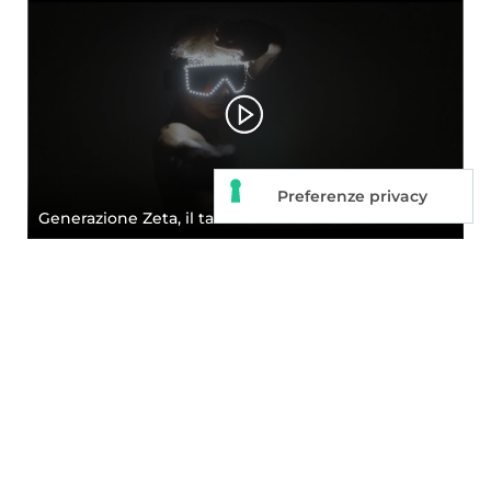
Generazione Zeta, il taekwondo del futuro!
Roma Grand Prix 2023: che lo spettacolo abbia
inizio!