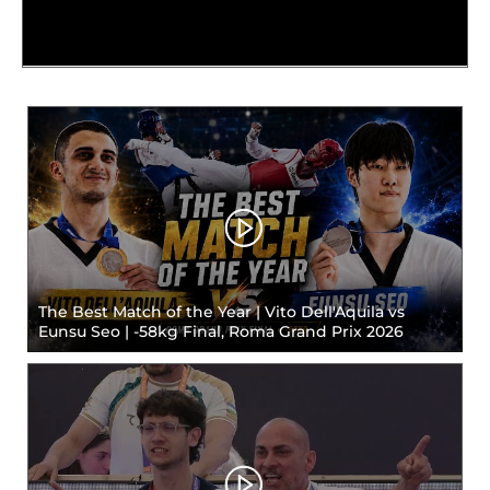
Tesseramento
Licenze WT
Formazione
Amministrazione
Salute
Rivista Olympic Dream
Links
The Best Match of the Year | Vito Dell'Aquila vs
Eunsu Seo | -58kg Final, Roma Grand Prix 2026
Mappa del sito
Photogallery
Videogallery
Cookie policy