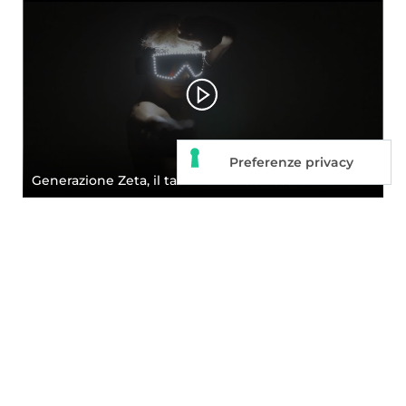
Generazione Zeta, il taekwondo del futuro!
Roma Grand Prix 2023: che lo spettacolo abbia
inizio!