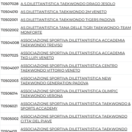
T0507028
A.S.DILETTANTISTICA TAEKWONDO DRAGO JESOLO
Cerca
T0504010
AS DILETTANTISTICA TAEKWONDO 2M VENETO
T0502001
AS DILETTANTISTICA TAEKWONDO TIGERS PADOVA
Feed
AS DILETTANTISTICA TANA DELLE TIGRI TAEKWONDO-TEAM
T0502002
Dove siamo
MONFORTE
ASSOCIAZIONE SPORTIVA DILETTANTISTICA ACCADEMIA
T0504008
Federazione Trasparente
TAEKWONDO TREVISO
ASSOCIAZIONE SPORTIVA DILETTANTISTICA ACCADEMIA
T0507025
Fita HUB
TKD LUPI VENETO
ASSOCIAZIONE SPORTIVA DILETTANTISTICA CENTRO
T0504007
TAEKWONDO VITTORIO VENETO
ASSOCIAZIONE SPORTIVA DILETTANTISTICA NEW
T0502003
TAEKWONDO GENERATION PADOVA
ASSOCIAZIONE SPORTIVA DILETTANTISTICA OLIMPIC
T0506014
TAEKWONDO VERONA
ASSOCIAZIONE SPORTIVA DILETTANTISTICA TAEKWONDO &
T0506021
SPORTS ACCADEMY
ASSOCIAZIONE SPORTIVA DILETTANTISTICA TAEKWONDO
T0505002
CITTA' DEL PIAVE
ASSOCIAZIONE SPORTIVA DILETTANTISTICA TAEKWONDO
T0504011