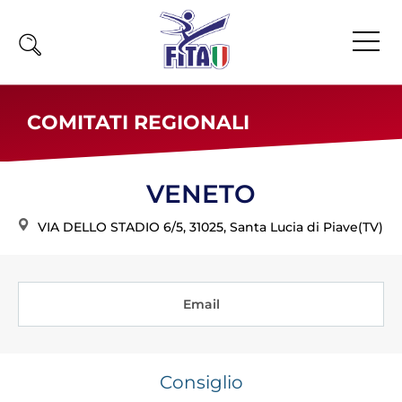
Home
COMITATI REGIONALI
Fita
Calendario
VENETO
News
VIA DELLO STADIO 6/5, 31025, Santa Lucia di Piave(TV)
Olimpiadi
Atleti
Atleti Combattimento
Email
Atleti Poomsae e Freestyle
Atleti Parataekwondo
Consiglio
Competizioni