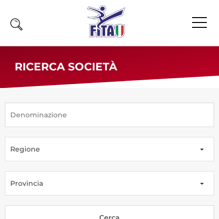
Home
RICERCA SOCIETÀ
Fita
Calendario
News
Olimpiadi
Regione
Atleti
Atleti Combattimento
Atleti Poomsae e Freestyle
Provincia
Atleti Parataekwondo
Competizioni