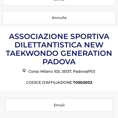
Tesseramento
Licenze WT
Formazione
ASSOCIAZIONE SPORTIVA
Amministrazione
DILETTANTISTICA NEW
Salute
TAEKWONDO GENERATION
PADOVA
Rivista Olympic Dream
Corso Milano 103, 35137, Padova(PD)
Links
Mappa del sito
CODICE D'AFFILIAZIONE
T0502003
Photogallery
Videogallery
Email
Cookie policy