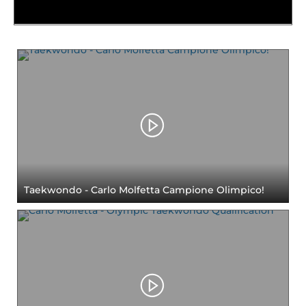
Tesseramento
Licenze WT
Formazione
Amministrazione
Salute
Rivista Olympic Dream
Links
Taekwondo - Carlo Molfetta Campione Olimpico!
Mappa del sito
Photogallery
Videogallery
Cookie policy