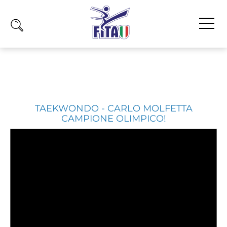
Home
Fita
Calendario
TAEKWONDO - CARLO MOLFETTA
CAMPIONE OLIMPICO!
News
Olimpiadi
Atleti
Atleti Combattimento
Atleti Poomsae e Freestyle
Atleti Parataekwondo
Competizioni