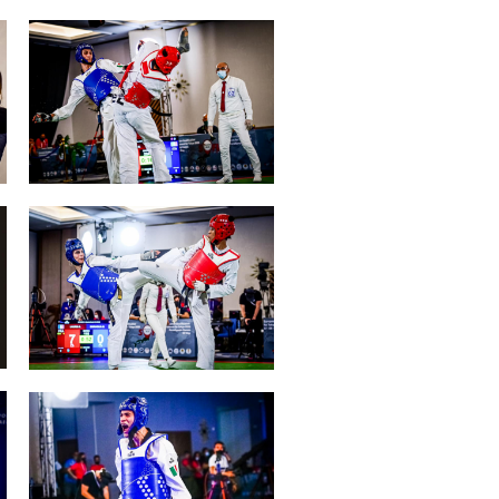
Licenze
WT
e
ng
i e Assicurazione