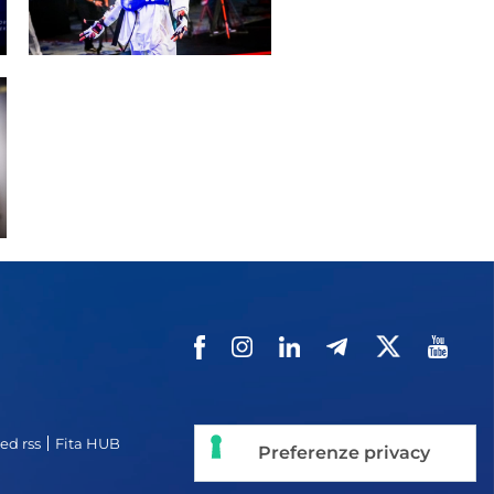
ppa del
sito
ed rss
Fita HUB
Cookie