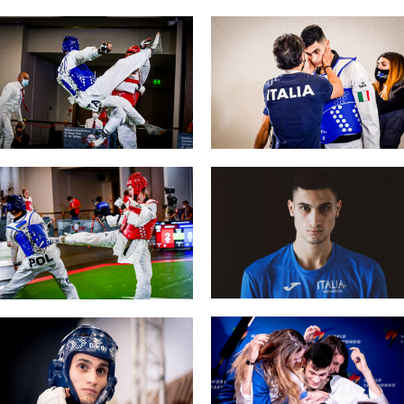
Tesseramento
Affiliazioni e Tesseramenti
Area Riservata
ioni
Salut
Antidopi
Certificat
one
Amministrazione