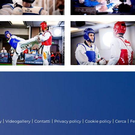
a
Ma
ic
Links
m
y
Videogallery
Contatti
Privacy policy
Cookie policy
Cerca
Fe
lery
Videogallery