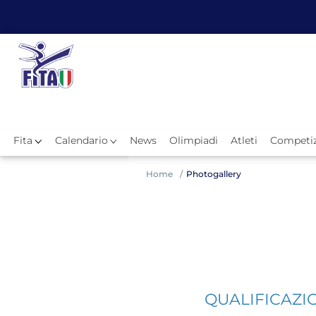
Fita
Calendario
News
Olimpiadi
Atleti
Competiz
Hom
Home
Photogallery
QUALIFICAZIO
News