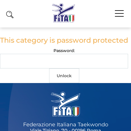
Home
This category is password protected
Fita
Password:
Calendario
News
Unlock
Olimpiadi
Atleti
Atleti Combattimento
Atleti Poomsae e Freestyle
Atleti Parataekwondo
Federazione Italiana Taekwondo
Competizioni
Viale Tiziano, 70 - 00196 Roma