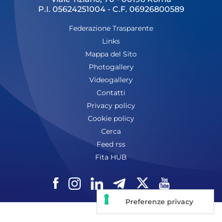
P.I. 05624251004 - C.F. 06926800589
Tesseramento
Federazione Trasparente
Licenze WT
Links
Formazione
Mappa del Sito
Photogallery
Amministrazione
Videogallery
Contatti
Salute
Privacy policy
Rivista Olympic Dream
Cookie policy
Cerca
Links
Feed rss
Mappa del sito
Fita HUB
Photogallery
Videogallery
Cookie policy