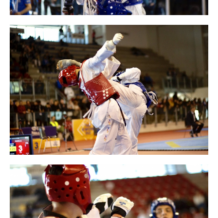
Tesseramento
Licenze WT
Formazione
Amministrazione
Salute
Rivista Olympic Dream
Links
Mappa del sito
Photogallery
Videogallery
Cookie policy