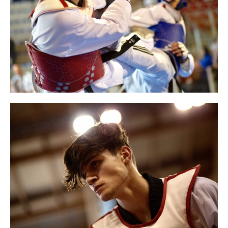
Cerca
Feed
Dove siamo
Federazione Trasparente
Fita HUB