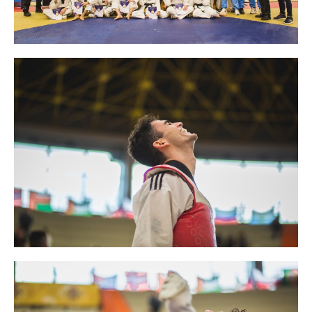
Tesseramento
Licenze WT
Formazione
Amministrazione
Salute
Rivista Olympic Dream
Links
Mappa del sito
Photogallery
Videogallery
Cookie policy