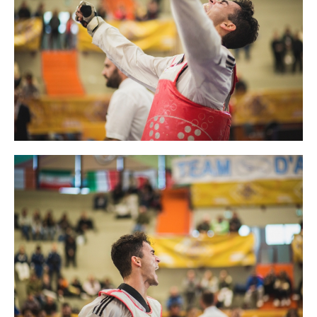
Cerca
Feed
Dove siamo
Federazione Trasparente
Fita HUB