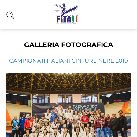
Home
GALLERIA FOTOGRAFICA
Fita
Calendario
CAMPIONATI ITALIANI CINTURE NERE 2019
News
Olimpiadi
Atleti
Atleti Combattimento
Atleti Poomsae e Freestyle
Atleti Parataekwondo
Competizioni