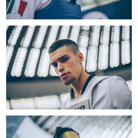
Tesseramento
Licenze WT
Formazione
Amministrazione
Salute
Rivista Olympic Dream
Links
Mappa del sito
Photogallery
Videogallery
Cookie policy