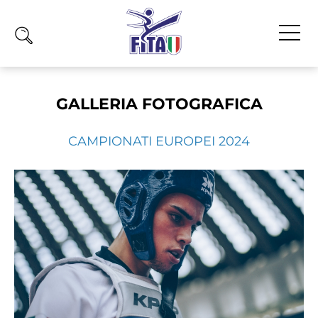
Home
GALLERIA FOTOGRAFICA
Fita
Calendario
CAMPIONATI EUROPEI 2024
News
Olimpiadi
Atleti
Atleti Combattimento
Atleti Poomsae e Freestyle
Atleti Parataekwondo
Competizioni