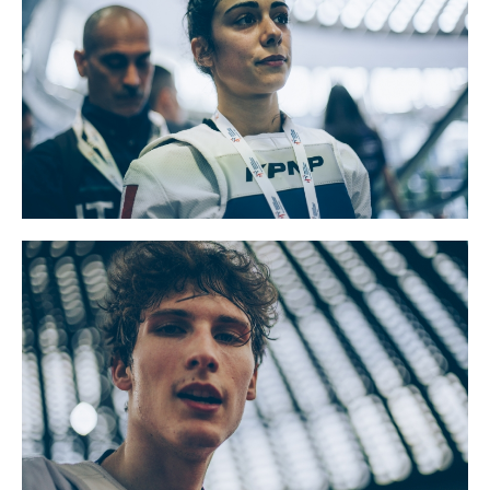
Cerca
Feed
Dove siamo
Federazione Trasparente
Fita HUB