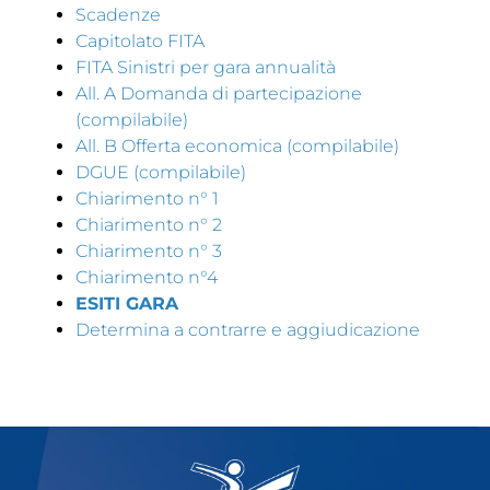
Scadenze
Tesseramento
Capitolato FITA
FITA Sinistri per gara annualità
Licenze WT
All. A Domanda di partecipazione
Formazione
(compilabile)
All. B Offerta economica (compilabile)
Amministrazione
DGUE (compilabile)
Chiarimento n° 1
Salute
Chiarimento n° 2
Chiarimento n° 3
Rivista Olympic Dream
Chiarimento n°4
Links
ESITI GARA
Determina a contrarre e aggiudicazione
Mappa del sito
Photogallery
Videogallery
Cookie policy