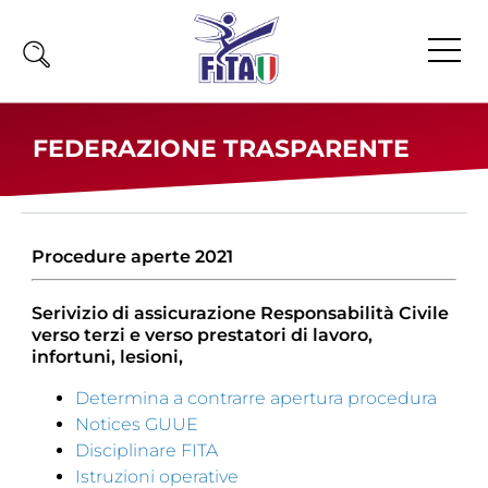
Home
FEDERAZIONE TRASPARENTE
Fita
Calendario
News
Procedure aperte 2021
Olimpiadi
Serivizio di assicurazione Responsabilità Civile
verso terzi e verso prestatori di lavoro,
Atleti
infortuni, lesioni,
Atleti Combattimento
Atleti Poomsae e Freestyle
Determina a contrarre apertura procedura
Notices GUUE
Atleti Parataekwondo
Disciplinare FITA
Competizioni
Istruzioni operative