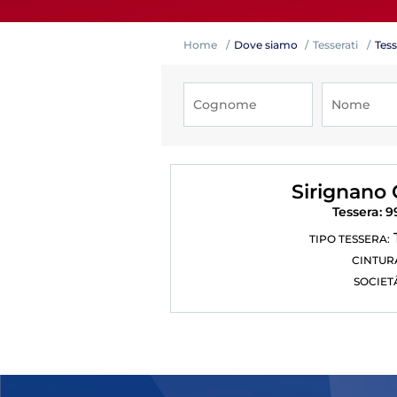
Home
Dove siamo
Tesserati
Tess
Competiz
Sirignano 
Tessera: 
TIPO TESSERA:
CINTUR
SOCIET
Formazi