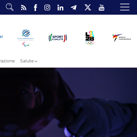
dario
o Eventi
ea Riservata
azione
Salute
ombattimento
omsae e Freestyle
arataekwondo
Atleti