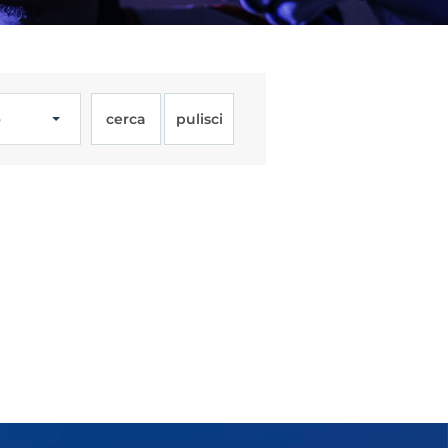
o
cerca
pulisci
Licenze
WT
e
ng
i e Assicurazione