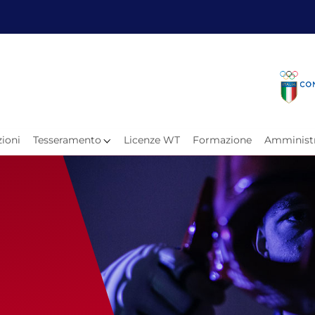
Fita
Calen
Il Taekwondo
Calendari
Il Paratkd
Eventi Ar
ioni
Tesseramento
Licenze WT
Formazione
Amministr
e
Organigramma
Uffici Federali
Carte Federali
Comitati Regionali
Progetti
Atleti C
Atleti Po
Atleti P
Olimpiadi