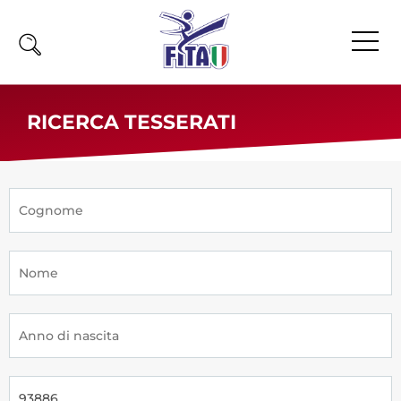
Home
RICERCA TESSERATI
Fita
Calendario
News
Olimpiadi
Atleti
Atleti Combattimento
Atleti Poomsae e Freestyle
Atleti Parataekwondo
Competizioni