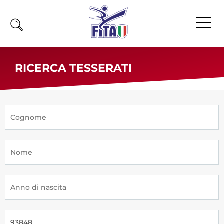
Home
RICERCA TESSERATI
Fita
Calendario
News
Olimpiadi
Atleti
Atleti Combattimento
Atleti Poomsae e Freestyle
Atleti Parataekwondo
Competizioni