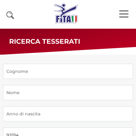
Home
RICERCA TESSERATI
Fita
Calendario
News
Olimpiadi
Atleti
Atleti Combattimento
Atleti Poomsae e Freestyle
Atleti Parataekwondo
Competizioni