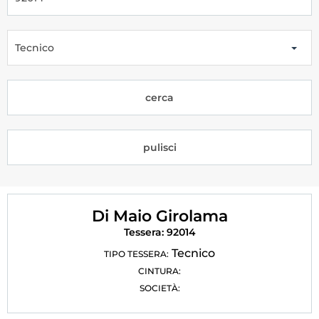
Tesseramento
Licenze WT
Tecnico
Formazione
cerca
Amministrazione
Salute
pulisci
Rivista Olympic Dream
Links
Di Maio Girolama
Mappa del sito
Tessera: 92014
Photogallery
Tecnico
TIPO TESSERA:
CINTURA:
Videogallery
SOCIETÀ:
Cookie policy