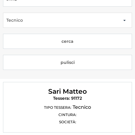
Tesseramento
Licenze WT
Tecnico
Formazione
cerca
Amministrazione
Salute
pulisci
Rivista Olympic Dream
Links
Sari Matteo
Mappa del sito
Tessera: 91172
Photogallery
Tecnico
TIPO TESSERA:
CINTURA:
Videogallery
SOCIETÀ:
Cookie policy