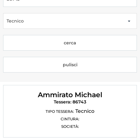
Tesseramento
Licenze WT
Tecnico
Formazione
cerca
Amministrazione
Salute
pulisci
Rivista Olympic Dream
Links
Ammirato Michael
Mappa del sito
Tessera: 86743
Photogallery
Tecnico
TIPO TESSERA:
CINTURA:
Videogallery
SOCIETÀ:
Cookie policy