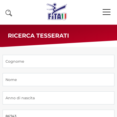
Home
RICERCA TESSERATI
Fita
Calendario
News
Olimpiadi
Atleti
Atleti Combattimento
Atleti Poomsae e Freestyle
Atleti Parataekwondo
Competizioni