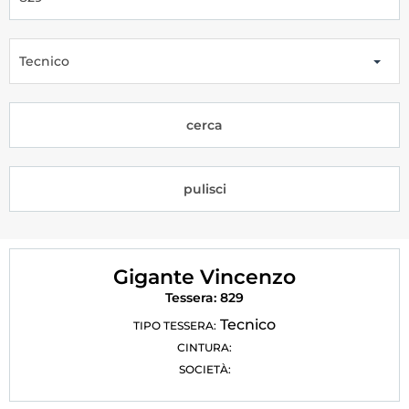
Tesseramento
Licenze WT
Tecnico
Formazione
cerca
Amministrazione
Salute
pulisci
Rivista Olympic Dream
Links
Gigante Vincenzo
Mappa del sito
Tessera: 829
Photogallery
Tecnico
TIPO TESSERA:
CINTURA:
Videogallery
SOCIETÀ:
Cookie policy