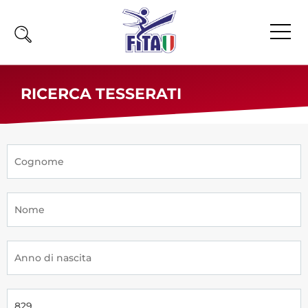
Home
RICERCA TESSERATI
Fita
Calendario
News
Olimpiadi
Atleti
Atleti Combattimento
Atleti Poomsae e Freestyle
Atleti Parataekwondo
Competizioni