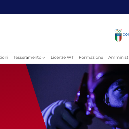
Fita
Calen
Il Taekwondo
Calendari
Il Paratkd
Eventi Ar
ioni
Tesseramento
Licenze WT
Formazione
Amministr
e
Organigramma
Uffici Federali
Carte Federali
Comitati Regionali
Progetti
Atleti C
Atleti Po
Atleti P
Olimpiadi