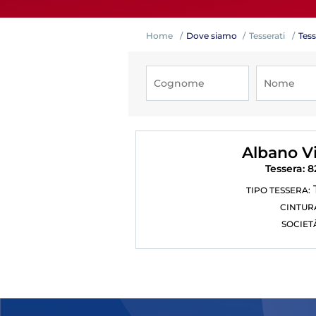
Home
Dove siamo
Tesserati
Tess
Competiz
Albano Vi
Tessera: 
TIPO TESSERA:
CINTUR
SOCIET
Formazi