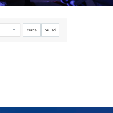
o
cerca
pulisci
Licenze
WT
e
ng
i e Assicurazione