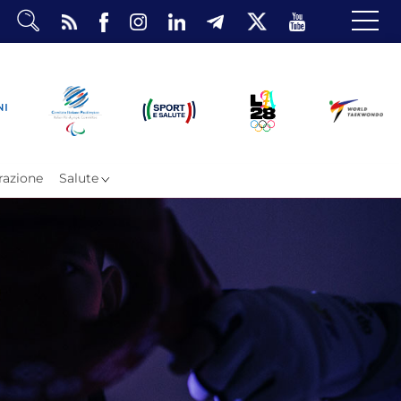
dario
o Eventi
ea Riservata
azione
Salute
ombattimento
omsae e Freestyle
arataekwondo
Atleti