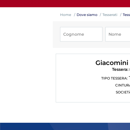
Home
Dove siamo
Tesserati
Tess
Competiz
Giacomini 
Tessera: 
TIPO TESSERA:
CINTUR
SOCIET
Formazi