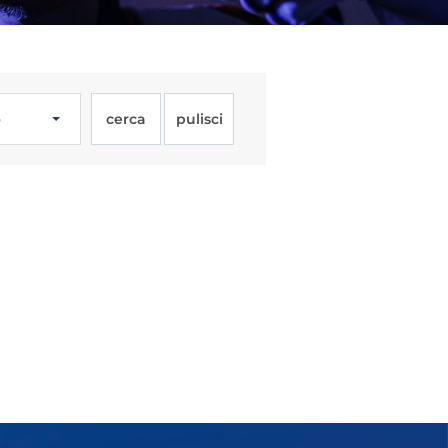
o
cerca
pulisci
Licenze
WT
e
ng
i e Assicurazione