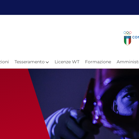
Fita
Calen
Il Taekwondo
Calendari
Il Paratkd
Eventi Ar
ioni
Tesseramento
Licenze WT
Formazione
Amministr
e
Organigramma
Uffici Federali
Carte Federali
Comitati Regionali
Progetti
Atleti C
Atleti Po
Atleti P
Olimpiadi