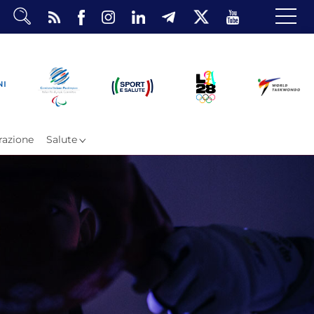
dario
o Eventi
ea Riservata
azione
Salute
ombattimento
omsae e Freestyle
arataekwondo
Atleti