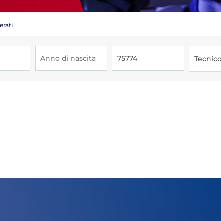
erati
Tecnic
Tesseramento
Affiliazioni e Tesseramenti
Area Riservata
ioni
Salut
Antidopi
Certificat
one
Amministrazione