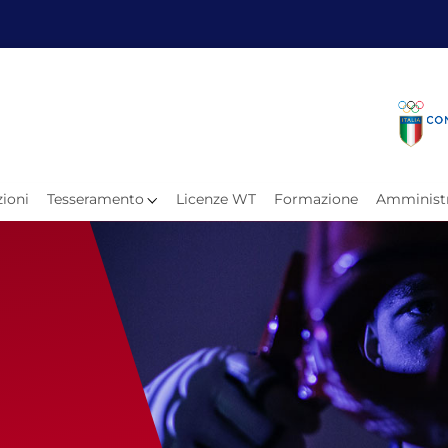
Fita
Calen
Il Taekwondo
Calendari
Il Paratkd
Eventi Ar
ioni
Tesseramento
Licenze WT
Formazione
Amministr
e
Organigramma
Uffici Federali
Carte Federali
Comitati Regionali
Progetti
Atleti C
Atleti Po
Atleti P
Olimpiadi