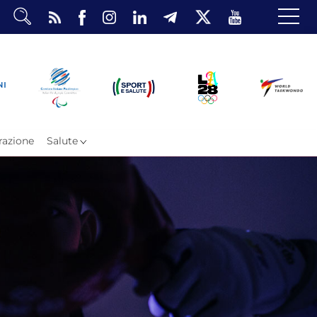
dario
o Eventi
ea Riservata
azione
Salute
ombattimento
omsae e Freestyle
arataekwondo
Atleti