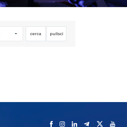
o
cerca
pulisci
Licenze
WT
e
ng
i e Assicurazione