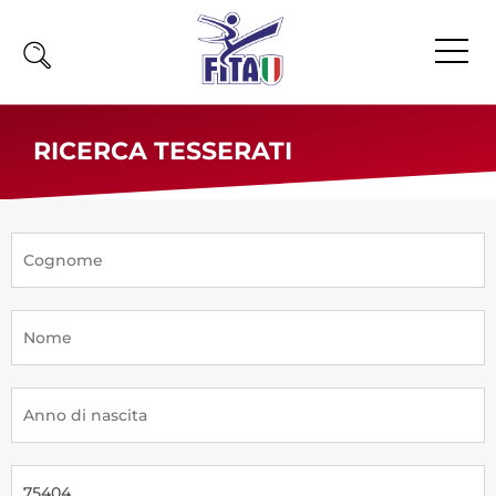
Home
RICERCA TESSERATI
Fita
Calendario
News
Olimpiadi
Atleti
Atleti Combattimento
Atleti Poomsae e Freestyle
Atleti Parataekwondo
Competizioni