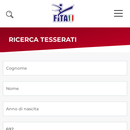
Home
RICERCA TESSERATI
Fita
Calendario
News
Olimpiadi
Atleti
Atleti Combattimento
Atleti Poomsae e Freestyle
Atleti Parataekwondo
Competizioni