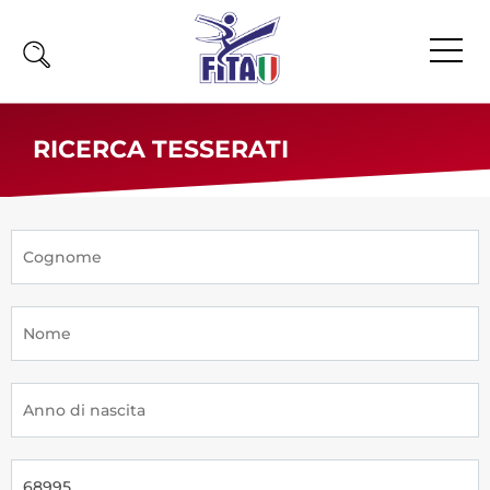
Home
RICERCA TESSERATI
Fita
Calendario
News
Olimpiadi
Atleti
Atleti Combattimento
Atleti Poomsae e Freestyle
Atleti Parataekwondo
Competizioni