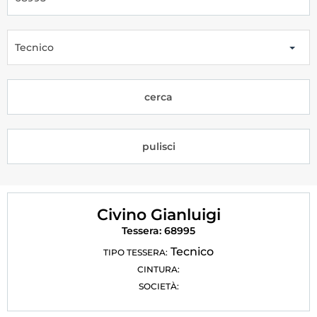
Tesseramento
Licenze WT
Tecnico
Formazione
cerca
Amministrazione
Salute
pulisci
Rivista Olympic Dream
Links
Civino Gianluigi
Mappa del sito
Tessera: 68995
Photogallery
Tecnico
TIPO TESSERA:
CINTURA:
Videogallery
SOCIETÀ:
Cookie policy