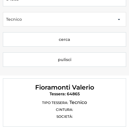
Tesseramento
Licenze WT
Tecnico
Formazione
cerca
Amministrazione
Salute
pulisci
Rivista Olympic Dream
Links
Fioramonti Valerio
Mappa del sito
Tessera: 64865
Photogallery
Tecnico
TIPO TESSERA:
CINTURA:
Videogallery
SOCIETÀ:
Cookie policy