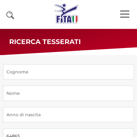
Home
RICERCA TESSERATI
Fita
Calendario
News
Olimpiadi
Atleti
Atleti Combattimento
Atleti Poomsae e Freestyle
Atleti Parataekwondo
Competizioni