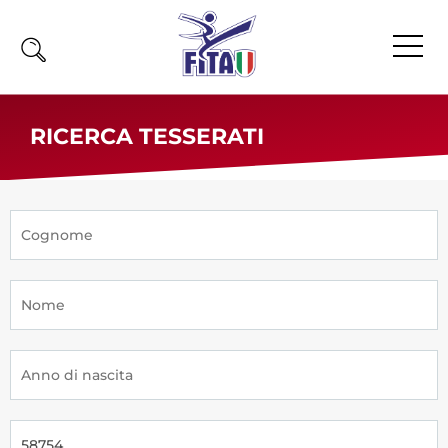
Home
RICERCA TESSERATI
Fita
Calendario
News
Olimpiadi
Atleti
Atleti Combattimento
Atleti Poomsae e Freestyle
Atleti Parataekwondo
Competizioni