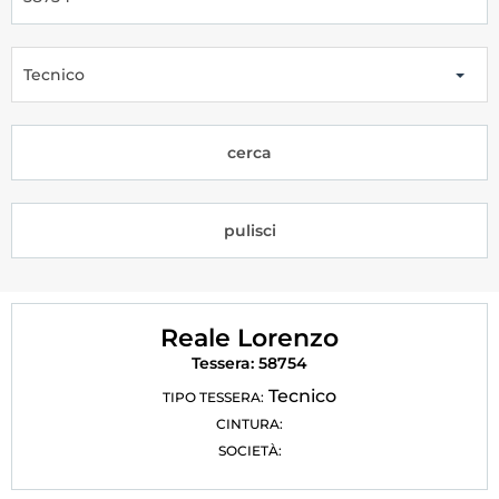
Tesseramento
Licenze WT
Tecnico
Formazione
cerca
Amministrazione
Salute
pulisci
Rivista Olympic Dream
Links
Reale Lorenzo
Mappa del sito
Tessera: 58754
Photogallery
Tecnico
TIPO TESSERA:
CINTURA:
Videogallery
SOCIETÀ:
Cookie policy