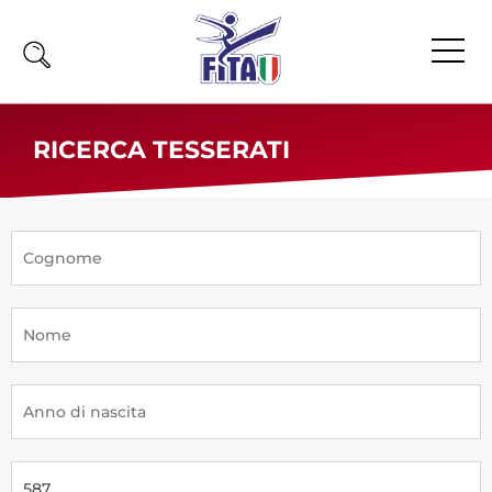
Home
RICERCA TESSERATI
Fita
Calendario
News
Olimpiadi
Atleti
Atleti Combattimento
Atleti Poomsae e Freestyle
Atleti Parataekwondo
Competizioni