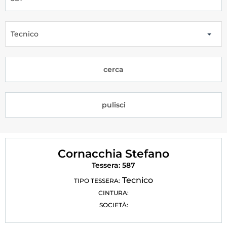
Tesseramento
Licenze WT
Tecnico
Formazione
cerca
Amministrazione
Salute
pulisci
Rivista Olympic Dream
Links
Cornacchia Stefano
Mappa del sito
Tessera: 587
Photogallery
Tecnico
TIPO TESSERA:
CINTURA:
Videogallery
SOCIETÀ:
Cookie policy