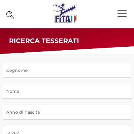
Home
RICERCA TESSERATI
Fita
Calendario
News
Olimpiadi
Atleti
Atleti Combattimento
Atleti Poomsae e Freestyle
Atleti Parataekwondo
Competizioni