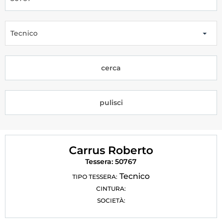
Tesseramento
Licenze WT
Tecnico
Formazione
cerca
Amministrazione
Salute
pulisci
Rivista Olympic Dream
Links
Carrus Roberto
Mappa del sito
Tessera: 50767
Photogallery
Tecnico
TIPO TESSERA:
CINTURA:
Videogallery
SOCIETÀ:
Cookie policy