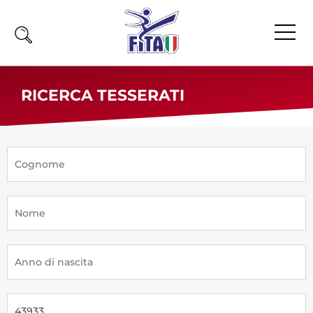
Home
RICERCA TESSERATI
Fita
Calendario
News
Olimpiadi
Atleti
Atleti Combattimento
Atleti Poomsae e Freestyle
Atleti Parataekwondo
Competizioni