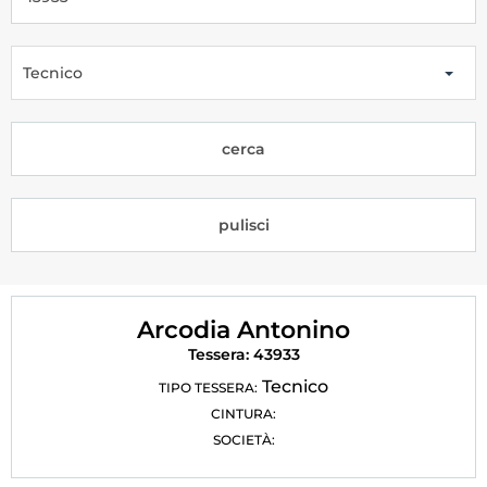
Tesseramento
Licenze WT
Tecnico
Formazione
cerca
Amministrazione
Salute
pulisci
Rivista Olympic Dream
Links
Arcodia Antonino
Mappa del sito
Tessera: 43933
Photogallery
Tecnico
TIPO TESSERA:
CINTURA:
Videogallery
SOCIETÀ:
Cookie policy