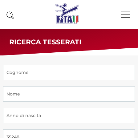
Home
RICERCA TESSERATI
Fita
Calendario
News
Olimpiadi
Atleti
Atleti Combattimento
Atleti Poomsae e Freestyle
Atleti Parataekwondo
Competizioni