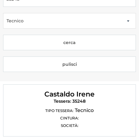
Tesseramento
Licenze WT
Tecnico
Formazione
cerca
Amministrazione
Salute
pulisci
Rivista Olympic Dream
Links
Castaldo Irene
Mappa del sito
Tessera: 35248
Photogallery
Tecnico
TIPO TESSERA:
CINTURA:
Videogallery
SOCIETÀ:
Cookie policy