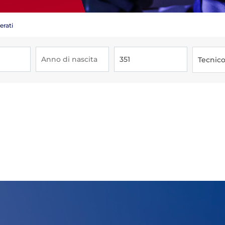
erati
Tecnic
Tesseramento
Affiliazioni e Tesseramenti
Area Riservata
ioni
Salut
Antidopi
Certificat
one
Amministrazione