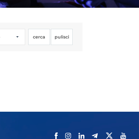
o
cerca
pulisci
Licenze
WT
e
ng
i e Assicurazione