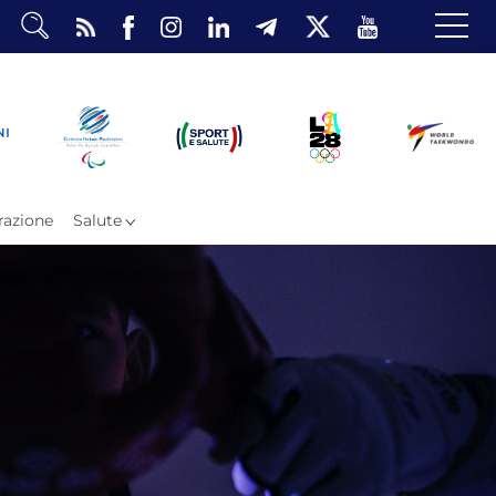
dario
o Eventi
ea Riservata
azione
Salute
ombattimento
omsae e Freestyle
arataekwondo
Atleti