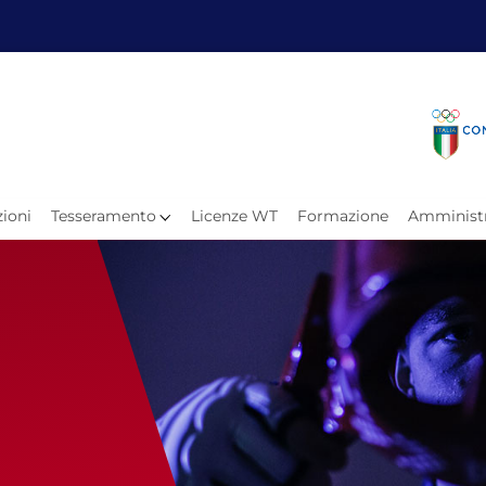
Fita
Calen
Il Taekwondo
Calendari
Il Paratkd
Eventi Ar
ioni
Tesseramento
Licenze WT
Formazione
Amministr
e
Organigramma
Uffici Federali
Carte Federali
Comitati Regionali
Progetti
Atleti C
Atleti Po
Atleti P
Olimpiadi