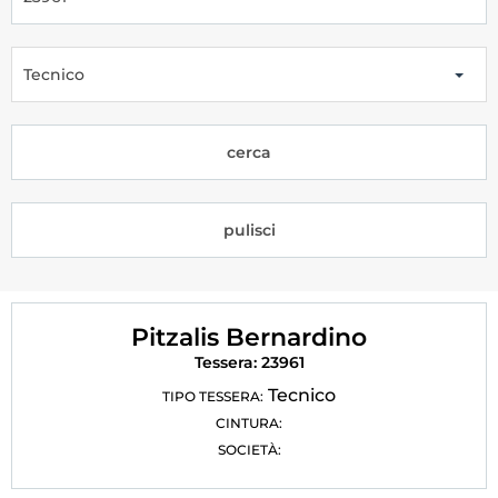
Tesseramento
Licenze WT
Tecnico
Formazione
cerca
Amministrazione
Salute
pulisci
Rivista Olympic Dream
Links
Pitzalis Bernardino
Mappa del sito
Tessera: 23961
Photogallery
Tecnico
TIPO TESSERA:
CINTURA:
Videogallery
SOCIETÀ:
Cookie policy