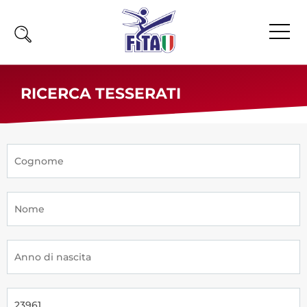
Home
RICERCA TESSERATI
Fita
Calendario
News
Olimpiadi
Atleti
Atleti Combattimento
Atleti Poomsae e Freestyle
Atleti Parataekwondo
Competizioni