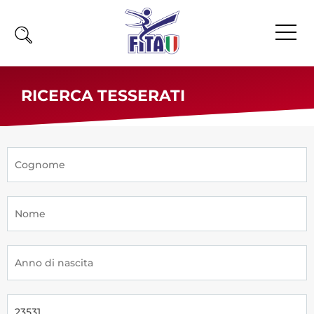
Home
RICERCA TESSERATI
Fita
Calendario
News
Olimpiadi
Atleti
Atleti Combattimento
Atleti Poomsae e Freestyle
Atleti Parataekwondo
Competizioni