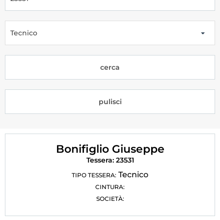
Tesseramento
Licenze WT
Tecnico
Formazione
cerca
Amministrazione
Salute
pulisci
Rivista Olympic Dream
Links
Bonifiglio Giuseppe
Mappa del sito
Tessera: 23531
Photogallery
Tecnico
TIPO TESSERA:
CINTURA:
Videogallery
SOCIETÀ:
Cookie policy