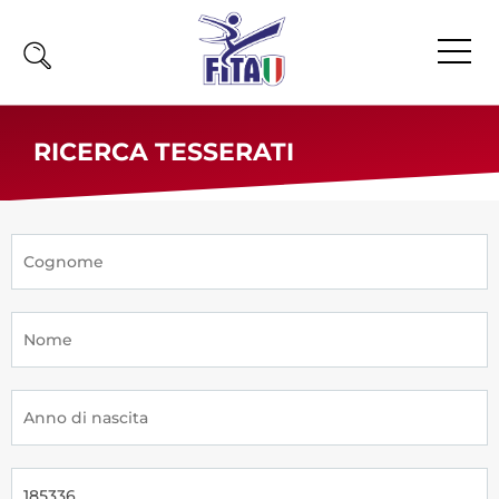
Home
RICERCA TESSERATI
Fita
Calendario
News
Olimpiadi
Atleti
Atleti Combattimento
Atleti Poomsae e Freestyle
Atleti Parataekwondo
Competizioni