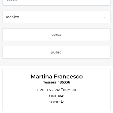
Tesseramento
Licenze WT
Tecnico
Formazione
cerca
Amministrazione
Salute
pulisci
Rivista Olympic Dream
Links
Martina Francesco
Mappa del sito
Tessera: 185336
Photogallery
Tecnico
TIPO TESSERA:
CINTURA:
Videogallery
SOCIETÀ:
Cookie policy