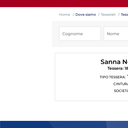
Home
Dove siamo
Tesserati
Tess
Competiz
Sanna N
Tessera: 1
TIPO TESSERA:
CINTUR
SOCIET
Formazi