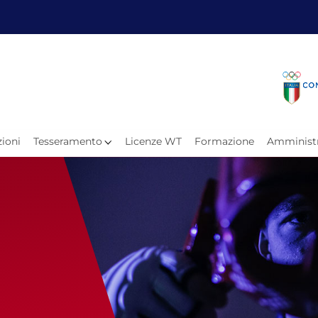
Fita
Calen
Il Taekwondo
Calendari
Il Paratkd
Eventi Ar
ioni
Tesseramento
Licenze WT
Formazione
Amministr
e
Organigramma
Uffici Federali
Carte Federali
Comitati Regionali
Progetti
Atleti C
Atleti Po
Atleti P
Olimpiadi