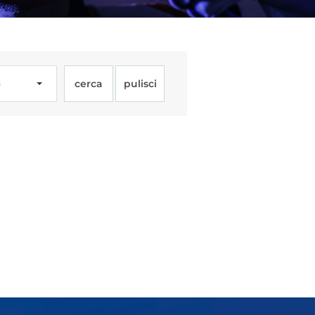
o
cerca
pulisci
Licenze
WT
e
ng
i e Assicurazione