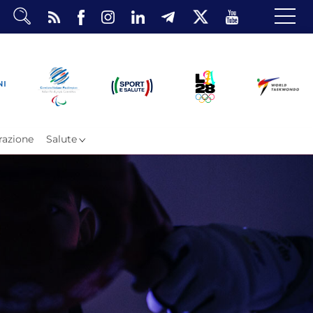
dario
o Eventi
ea Riservata
azione
Salute
ombattimento
omsae e Freestyle
arataekwondo
Atleti