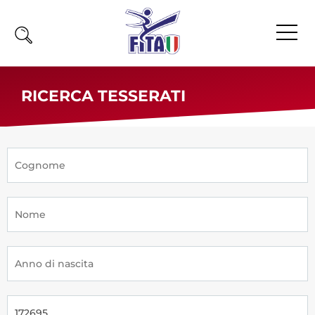
Home
RICERCA TESSERATI
Fita
Calendario
News
Olimpiadi
Atleti
Atleti Combattimento
Atleti Poomsae e Freestyle
Atleti Parataekwondo
Competizioni