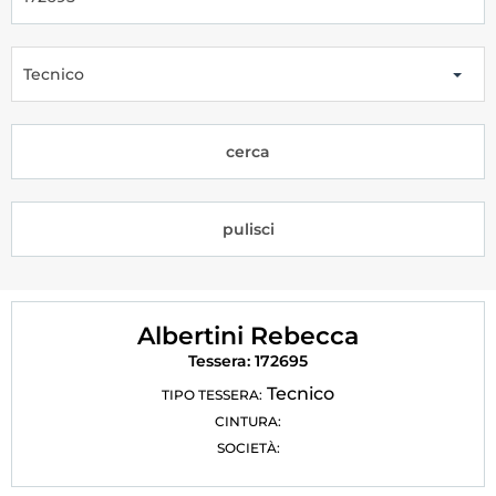
Tesseramento
Licenze WT
Tecnico
Formazione
cerca
Amministrazione
Salute
pulisci
Rivista Olympic Dream
Links
Albertini Rebecca
Mappa del sito
Tessera: 172695
Photogallery
Tecnico
TIPO TESSERA:
CINTURA:
Videogallery
SOCIETÀ:
Cookie policy