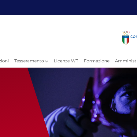
Fita
Calen
Il Taekwondo
Calendari
Il Paratkd
Eventi Ar
ioni
Tesseramento
Licenze WT
Formazione
Amministr
e
Organigramma
Uffici Federali
Carte Federali
Comitati Regionali
Progetti
Atleti C
Atleti Po
Atleti P
Olimpiadi