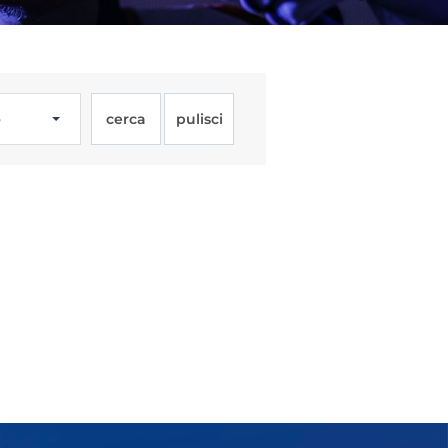
o
cerca
pulisci
Licenze
WT
e
ng
i e Assicurazione