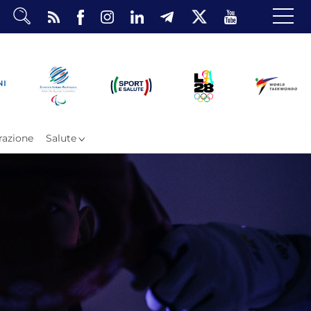
dario
o Eventi
ea Riservata
azione
Salute
ombattimento
omsae e Freestyle
arataekwondo
Atleti