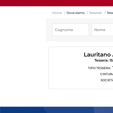
Home
Dove siamo
Tesserati
Tess
Competiz
Lauritano 
Tessera: 1
TIPO TESSERA:
CINTUR
SOCIET
Formazi