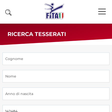
Home
RICERCA TESSERATI
Fita
Calendario
News
Olimpiadi
Atleti
Atleti Combattimento
Atleti Poomsae e Freestyle
Atleti Parataekwondo
Competizioni