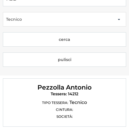
Tesseramento
Licenze WT
Tecnico
Formazione
cerca
Amministrazione
Salute
pulisci
Rivista Olympic Dream
Links
Pezzolla Antonio
Mappa del sito
Tessera: 14212
Photogallery
Tecnico
TIPO TESSERA:
CINTURA:
Videogallery
SOCIETÀ:
Cookie policy