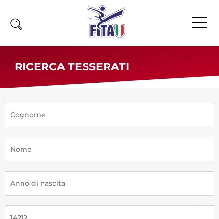
Home
RICERCA TESSERATI
Fita
Calendario
News
Olimpiadi
Atleti
Atleti Combattimento
Atleti Poomsae e Freestyle
Atleti Parataekwondo
Competizioni