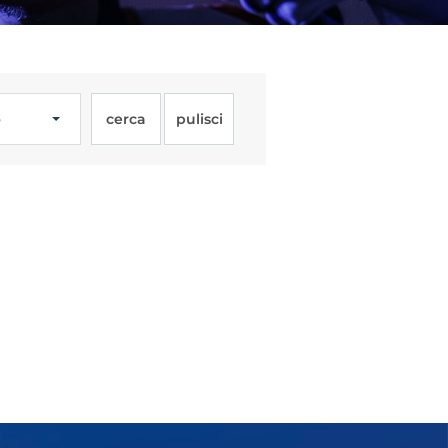
o
cerca
pulisci
Licenze
WT
e
ng
i e Assicurazione