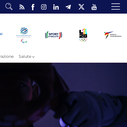
dario
o Eventi
ea Riservata
azione
Salute
ombattimento
omsae e Freestyle
arataekwondo
Atleti