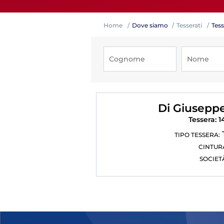
Home
Dove siamo
Tesserati
Tess
Competiz
Di Giusepp
Tessera: 
TIPO TESSERA:
CINTUR
SOCIET
Formazi