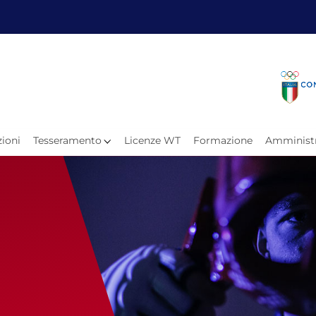
Fita
Calen
Il Taekwondo
Calendari
Il Paratkd
Eventi Ar
ioni
Tesseramento
Licenze WT
Formazione
Amministr
e
Organigramma
Uffici Federali
Carte Federali
Comitati Regionali
Progetti
Atleti C
Atleti Po
Atleti P
Olimpiadi