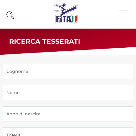
Home
RICERCA TESSERATI
Fita
Calendario
News
Olimpiadi
Atleti
Atleti Combattimento
Atleti Poomsae e Freestyle
Atleti Parataekwondo
Competizioni