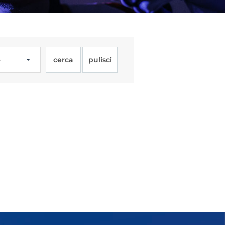
o
cerca
pulisci
Licenze
WT
e
ng
i e Assicurazione