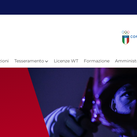
Fita
Calen
Il Taekwondo
Calendari
Il Paratkd
Eventi Ar
ioni
Tesseramento
Licenze WT
Formazione
Amministr
e
Organigramma
Uffici Federali
Carte Federali
Comitati Regionali
Progetti
Atleti C
Atleti Po
Atleti P
Olimpiadi