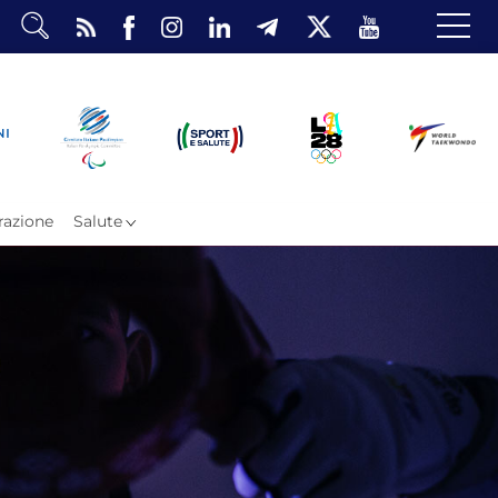
dario
o Eventi
ea Riservata
azione
Salute
ombattimento
omsae e Freestyle
arataekwondo
Atleti