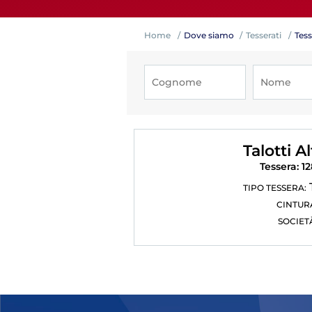
Home
Dove siamo
Tesserati
Tess
Competiz
Talotti A
Tessera: 1
TIPO TESSERA:
CINTUR
SOCIET
Formazi