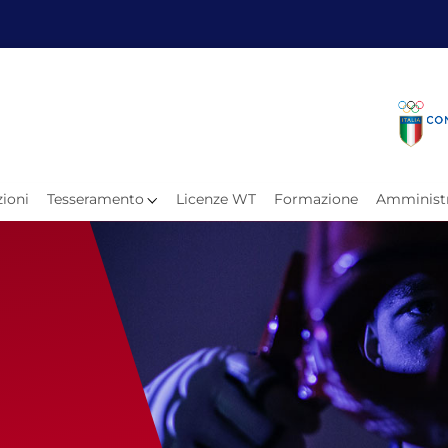
Fita
Calen
Il Taekwondo
Calendari
Il Paratkd
Eventi Ar
ioni
Tesseramento
Licenze WT
Formazione
Amministr
e
Organigramma
Uffici Federali
Carte Federali
Comitati Regionali
Progetti
Atleti C
Atleti Po
Atleti P
Olimpiadi