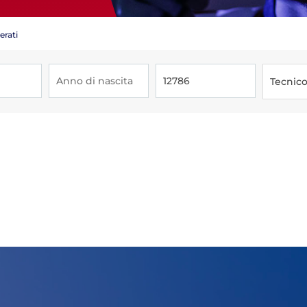
erati
Tecnic
Tesseramento
Affiliazioni e Tesseramenti
Area Riservata
ioni
Salut
Antidopi
Certificat
one
Amministrazione