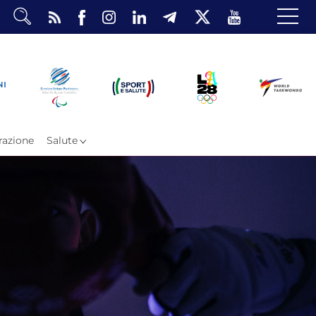
dario
o Eventi
ea Riservata
azione
Salute
ombattimento
omsae e Freestyle
arataekwondo
Atleti