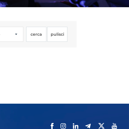
o
cerca
pulisci
Licenze
WT
e
ng
i e Assicurazione