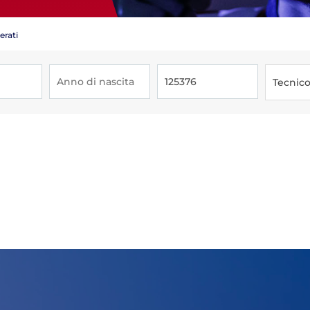
erati
Tecnic
Tesseramento
Affiliazioni e Tesseramenti
Area Riservata
ioni
Salut
Antidopi
Certificat
one
Amministrazione