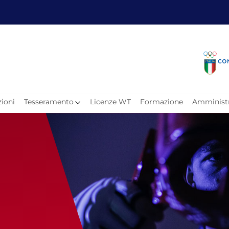
Fita
Calen
Il Taekwondo
Calendari
Il Paratkd
Eventi Ar
ioni
Tesseramento
Licenze WT
Formazione
Amministr
e
Organigramma
Uffici Federali
Carte Federali
Comitati Regionali
Progetti
Atleti C
Atleti Po
Atleti P
Olimpiadi