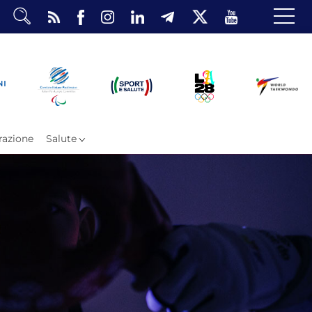
dario
o Eventi
ea Riservata
azione
Salute
ombattimento
omsae e Freestyle
arataekwondo
Atleti