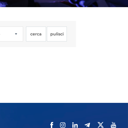
o
cerca
pulisci
Licenze
WT
e
ng
i e Assicurazione