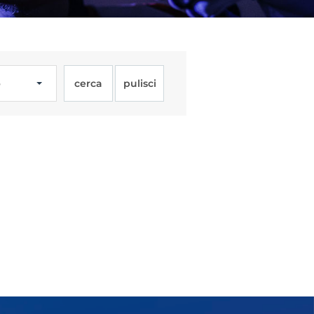
o
cerca
pulisci
Licenze
WT
e
ng
i e Assicurazione