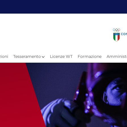
Fita
Calen
Il Taekwondo
Calendari
Il Paratkd
Eventi Ar
ioni
Tesseramento
Licenze WT
Formazione
Amministr
e
Organigramma
Uffici Federali
Carte Federali
Comitati Regionali
Progetti
Atleti C
Atleti Po
Atleti P
Olimpiadi