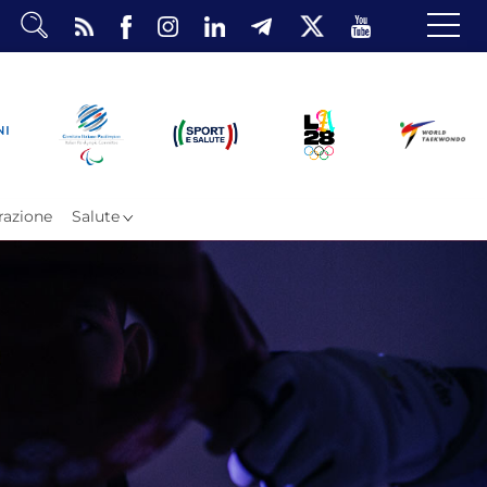
dario
o Eventi
ea Riservata
azione
Salute
ombattimento
omsae e Freestyle
arataekwondo
Atleti