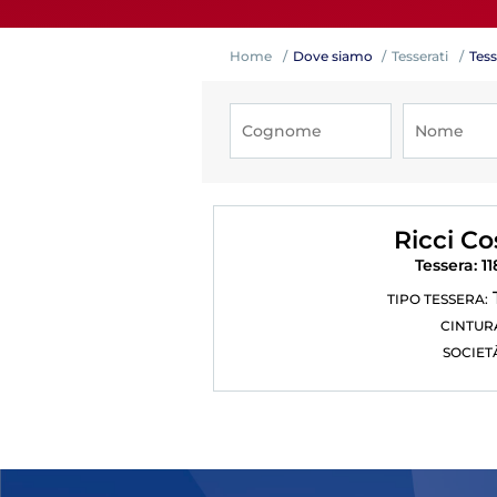
Home
Dove siamo
Tesserati
Tess
Competiz
Ricci C
Tessera: 1
TIPO TESSERA:
CINTUR
SOCIET
Formazi