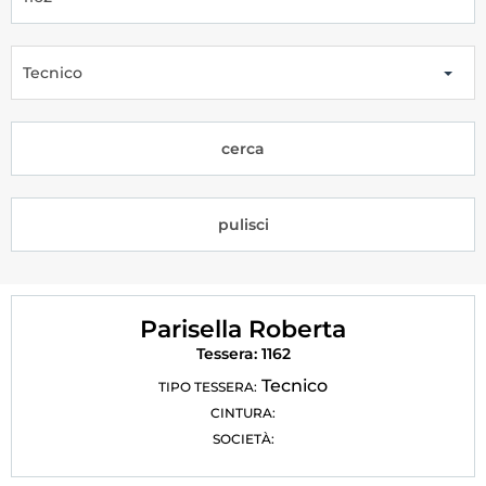
Tesseramento
Licenze WT
Tecnico
Formazione
cerca
Amministrazione
Salute
pulisci
Rivista Olympic Dream
Links
Parisella Roberta
Mappa del sito
Tessera: 1162
Photogallery
Tecnico
TIPO TESSERA:
CINTURA:
Videogallery
SOCIETÀ:
Cookie policy