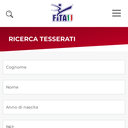
Home
RICERCA TESSERATI
Fita
Calendario
News
Olimpiadi
Atleti
Atleti Combattimento
Atleti Poomsae e Freestyle
Atleti Parataekwondo
Competizioni