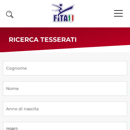
Home
RICERCA TESSERATI
Fita
Calendario
News
Olimpiadi
Atleti
Atleti Combattimento
Atleti Poomsae e Freestyle
Atleti Parataekwondo
Competizioni