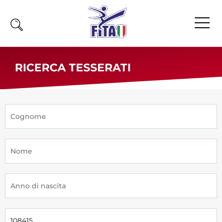
Home
RICERCA TESSERATI
Fita
Calendario
News
Olimpiadi
Atleti
Atleti Combattimento
Atleti Poomsae e Freestyle
Atleti Parataekwondo
Competizioni