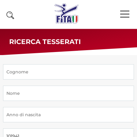
Home
RICERCA TESSERATI
Fita
Calendario
News
Olimpiadi
Atleti
Atleti Combattimento
Atleti Poomsae e Freestyle
Atleti Parataekwondo
Competizioni